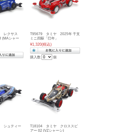
ヤ レクサス
T95679 タミヤ 2025年 干支
RR (MAシャー
ミニ四駆「巳年」
¥1,320
(税込)
購入数
個
ミヤ シュティー
T18104 タミヤ クロススピ
アー 02 (VZシャーシ)