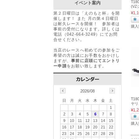
T18
イベント案内
(V
¥1,1
第２日曜日は「えのもと杯」を開
催します！ また 月の第４日曜日
は耐久レースを開催！ 参加者は
購入
事前の受付になります。詳しくは
電話（042-664-3249）にてお問
合せください。
当店のレースへ初めての参加をご
希望の方は誠にお手数をおかけし
ますが、
事前に店頭にてエントリ
ー申請
をお願い致します。
2026/08
T1
日
月
火
水
木
金
土
ヤリ
1
¥1,2
2
3
4
5
6
7
8
9
10
11
12
13
14
15
購入
16
17
18
19
20
21
22
23
24
25
26
27
28
29