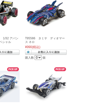
 1/32 アバン
T95586 タミヤ ディオマー
スペシャル
ス ネロ
¥990
(税込)
購入数
個