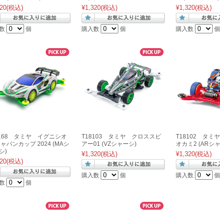
20
(税込)
¥1,320
(税込)
¥1,320
(税込)
数
個
購入数
個
購入数
個
5168 タミヤ イグニシオ
T18103 タミヤ クロススピ
T18102 タミ
ジャパンカップ 2024 (MAシ
アー01 (VZシャーシ)
オカミ2 (ARシ
シ)
¥1,320
(税込)
¥1,320
(税込)
20
(税込)
購入数
個
購入数
個
数
個