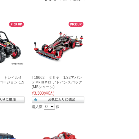
ミヤ トレイルミ
T18662 タミヤ 1/32アバン
ージョン (15
テMk.IIIネロ アドバンスパック
(MSシャーシ)
¥3,300
(税込)
購入数
個