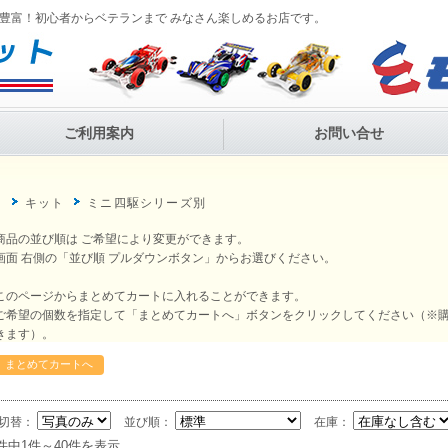
豊富！初心者からベテランまで みなさん楽しめるお店です。
ご利用案内
お問い合せ
P
キット
ミニ四駆シリーズ別
商品の並び順は ご希望により変更ができます。
画面 右側の「並び順 プルダウンボタン」からお選びください。
このページからまとめてカートに入れることができます。
ご希望の個数を指定して「まとめてカートへ」ボタンをクリックしてください（※
きます）。
切替：
並び順：
在庫：
1件中1件～40件を表示