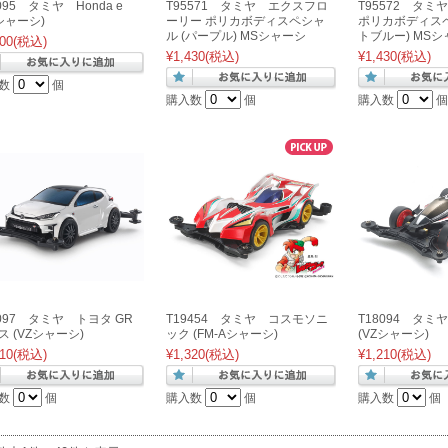
095 タミヤ Honda e
T95571 タミヤ エクスフロ
T95572 タ
Zシャーシ)
ーリー ポリカボディスペシャ
ポリカボディスペ
ル (パープル) MSシャーシ
トブルー) MS
00
(税込)
¥1,430
(税込)
¥1,430
(税込)
数
個
購入数
個
購入数
個
8097 タミヤ トヨタ GR
T19454 タミヤ コスモソニ
T18094 タミ
ス (VZシャーシ)
ック (FM-Aシャーシ)
(VZシャーシ)
10
(税込)
¥1,320
(税込)
¥1,210
(税込)
数
個
購入数
個
購入数
個