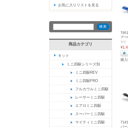
お気に入りリストを見る
T9
アー0
シ）
商品カテゴリ
¥1,4
キット
購入
ミニ四駆シリーズ別
ミニ四駆REV
ミニ四駆PRO
フルカウルミニ四駆
レーサーミニ四駆
エアロミニ四駆
スーパーミニ四駆
マイティミニ四駆
T1
パーJ