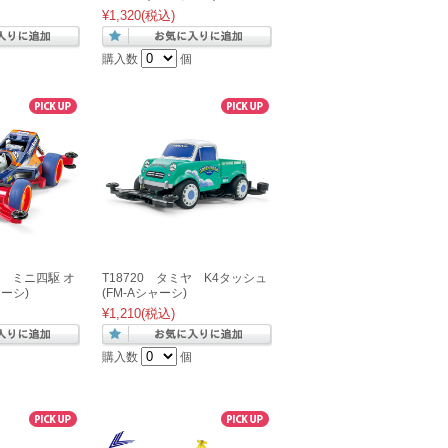
¥1,320
(税込)
購入数
個
ヤ ミニ四駆 オ
T18720 タミヤ K4タッシュ
ャーシ)
(FM-Aシャーシ)
¥1,210
(税込)
購入数
個