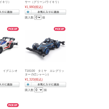
イキリ）
サー（グリーン/ライキリ）
¥1,980
(税込)
購入数
個
ミヤ イグニシオ
T18100 タミヤ エレグリッ
ター (VZシャーシ)
¥1,320
(税込)
購入数
個