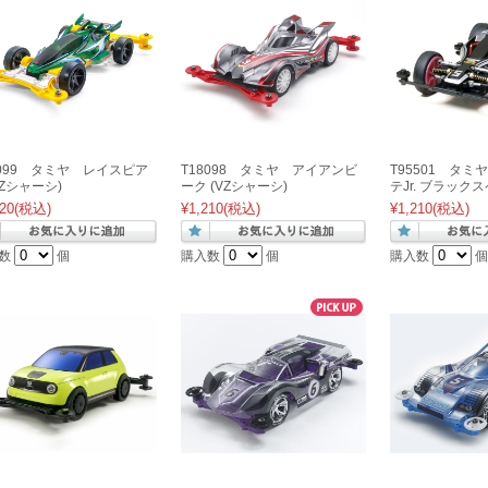
8099 タミヤ レイスピア
T18098 タミヤ アイアンビ
T95501 タミヤ
VZシャーシ)
ーク (VZシャーシ)
テJr. ブラック
20
(税込)
¥1,210
(税込)
¥1,210
(税込)
数
個
購入数
個
購入数
個