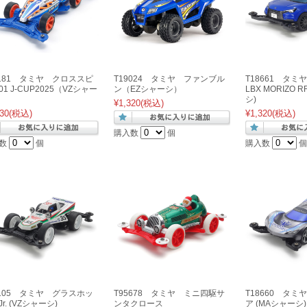
5181 タミヤ クロススピ
T19024 タミヤ ファンブル
T18661 タミ
1 J-CUP2025（VZシャー
ン（EZシャーシ）
LBX MORIZO 
シ)
¥1,320
(税込)
30
(税込)
¥1,320
(税込)
購入数
個
数
個
購入数
個
8105 タミヤ グラスホッ
T95678 タミヤ ミニ四駆サ
T18660 タ
r. (VZシャーシ)
ンタクロース
ア (MAシャーシ)