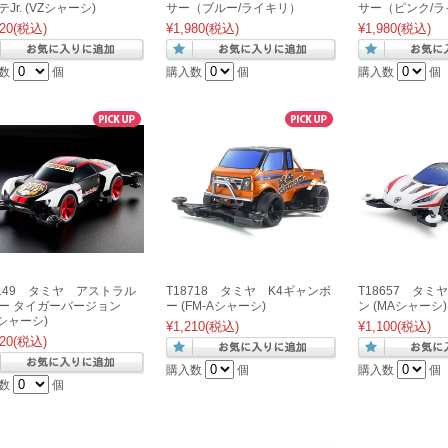
Jr. (VZシャーシ)
サー（ブルー/ライキリ）
サー（ピンク/ラ
20
(税込)
¥1,980
(税込)
¥1,980
(税込)
数
個
購入数
個
購入数
個
5149 タミヤ アストラル
T18718 タミヤ K4ギャンボ
T18657 タ
ー タイガーバージョン
ー (FM-Aシャーシ)
ン (MAシャーシ)
Aシャーシ)
¥1,210
(税込)
¥1,100
(税込)
20
(税込)
購入数
個
購入数
個
数
個