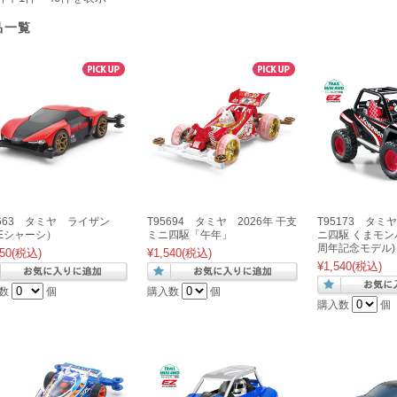
品一覧
8663 タミヤ ライザン
T95694 タミヤ 2026年 干支
T95173 タ
Eシャーシ）
ミニ四駆「午年」
ニ四駆 くまモンバ
周年記念モデル)
50
(税込)
¥1,540
(税込)
¥1,540
(税込)
数
個
購入数
個
購入数
個