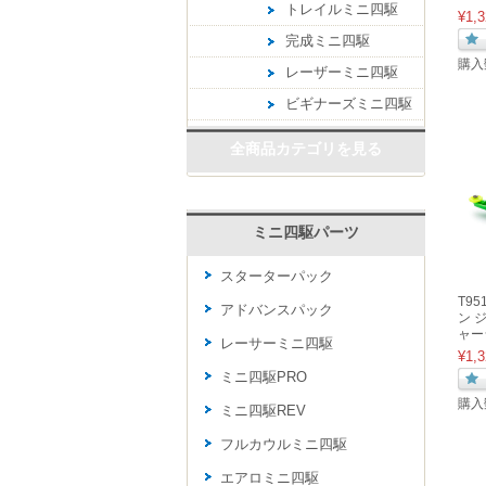
トレイルミニ四駆
¥1,3
完成ミニ四駆
購入
レーザーミニ四駆
ビギナーズミニ四駆
全商品カテゴリを見る
ミニ四駆パーツ
スターターパック
T9
アドバンスパック
ン 
ャー
レーサーミニ四駆
¥1,3
ミニ四駆PRO
購入
ミニ四駆REV
フルカウルミニ四駆
エアロミニ四駆