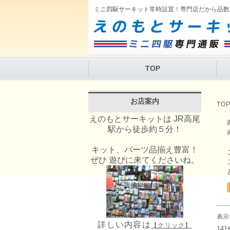
ミニ四駆サーキット常時設置！専門店だから品数
TOP
お店案内
TO
えのもとサーキットは JR高尾
駅から徒歩約５分！
キット、パーツ品揃え豊富！
ぜひ 遊びに来てくださいね。
表示
詳しい内容は
【クリック】
14