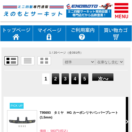
1 / 20ページ
（全391件）
1
2
3
4
5
次へ
PICK UP
T95693 タミヤ HG カーボンリヤバンパープレート
(1.5mm)
価格： 980円(税込)