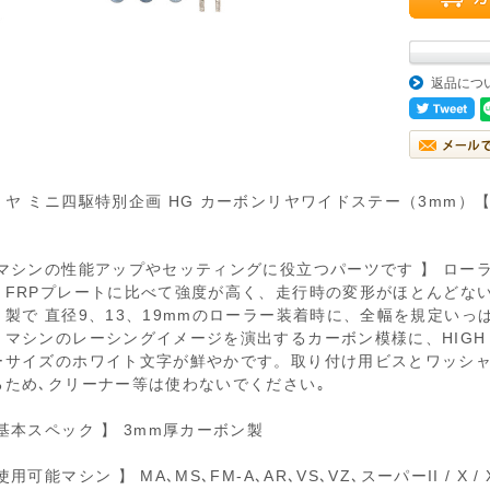
返品につ
ミヤ ミニ四駆特別企画 HG カーボンリヤワイドステー（3mm）【
。
 マシンの性能アップやセッティングに役立つパーツです 】 ロー
。FRPプレートに比べて強度が高く、走行時の変形がほとんどな
ト製で 直径9、13、19mmのローラー装着時に、全幅を規定い
。マシンのレーシングイメージを演出するカーボン模様に、HIGH G
ーサイズのホワイト文字が鮮やかです。取り付け用ビスとワッシャ
るため､クリーナー等は使わないでください｡
 基本スペック 】 3mm厚カーボン製
使用可能マシン 】 MA､MS､FM-A､AR､VS､VZ､スーパーII / X 