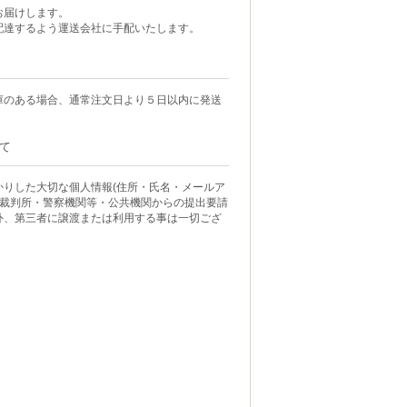
お届けします。
配達するよう運送会社に手配いたします。
庫のある場合、通常注文日より５日以内に発送
て
かりした大切な個人情報(住所・氏名・メールア
 裁判所・警察機関等・公共機関からの提出要請
外、第三者に譲渡または利用する事は一切ござ