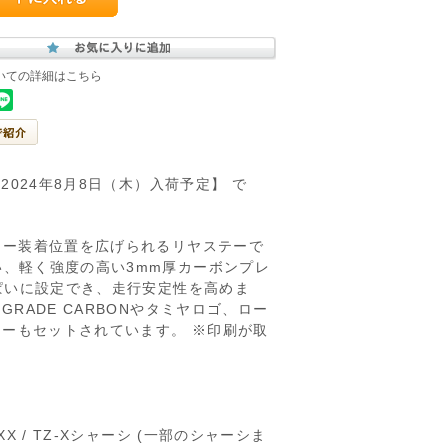
いての詳細はこちら
2024年8月8日（木）入荷予定】 で
ラー装着位置を広げられるリヤステーで
い、軽く強度の高い3mm厚カーボンプレ
っぱいに設定でき、走行安定性を高めま
RADE CARBONやタミヤロゴ、ロー
ーもセットされています。 ※印刷が取
/ XX / TZ-Xシャーシ (一部のシャーシま