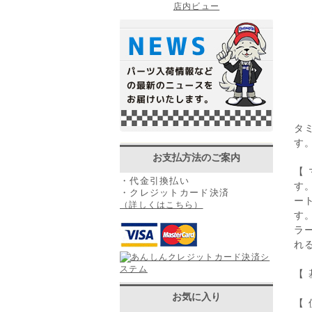
店内ビュー
タ
す
お支払方法のご案内
【
・代金引換払い
す
・クレジットカード決済
ー
（詳しくはこちら）
す
ラ
れ
【
お気に入り
【 