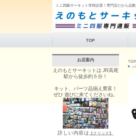
ミニ四駆サーキット常時設置！専門店だから品数
TOP
お店案内
TO
えのもとサーキットは JR高尾
駅から徒歩約５分！
キット、パーツ品揃え豊富！
ぜひ 遊びに来てくださいね。
詳しい内容は
【クリック】