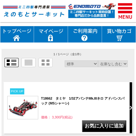
1 / 1ページ
（全1件）
PICK UP
T18662 タミヤ 1/32アバンテMk.IIIネロ アドバンスパ
ック (MSシャーシ)
価格： 3,300円(税込)