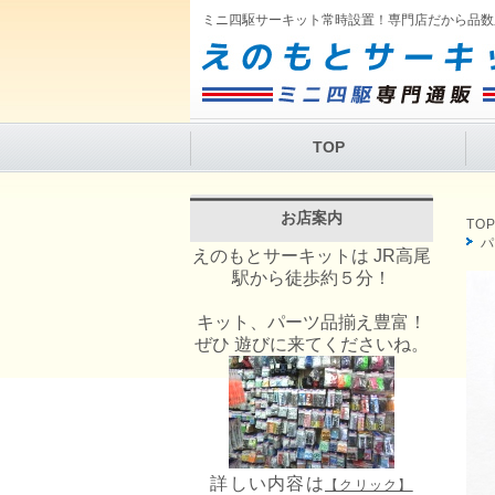
ミニ四駆サーキット常時設置！専門店だから品数
TOP
お店案内
TO
えのもとサーキットは JR高尾
駅から徒歩約５分！
キット、パーツ品揃え豊富！
ぜひ 遊びに来てくださいね。
詳しい内容は
【クリック】