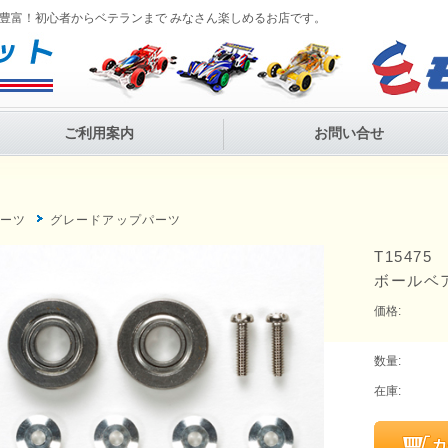
豊富！初心者からベテランまで みなさん楽しめるお店です。
ご利用案内
お問い合せ
P
パーツ
グレードアップパーツ
T1547
ボールベ
価格:
数量:
在庫: