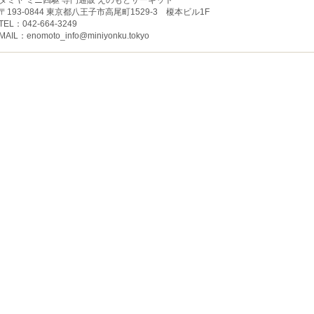
タミヤ ミニ四駆 専門通販 えのもとサーキット
〒193-0844 東京都八王子市高尾町1529-3 榎本ビル1F
TEL：042-664-3249
MAIL：
enomoto_info@miniyonku.tokyo