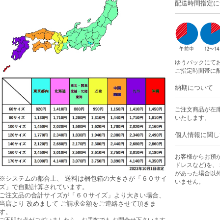
配送時間指定に
ゆうパックにて
ご指定時間帯に
納期について
ご注文商品が在
いたします。
個人情報に関し
お客様からお預
ドレスなど)を、
があった場合以
※システムの都合上、 送料は梱包箱の大きさが「６０サイ
いません。
ズ」で自動計算されています。
ご注文品の合計サイズが「６０サイズ」より大きい場合、
当店より 改めまして ご請求金額をご連絡させて頂きま
す。
ご不明な点がございましたら、お手数でも お問合せ下さいます