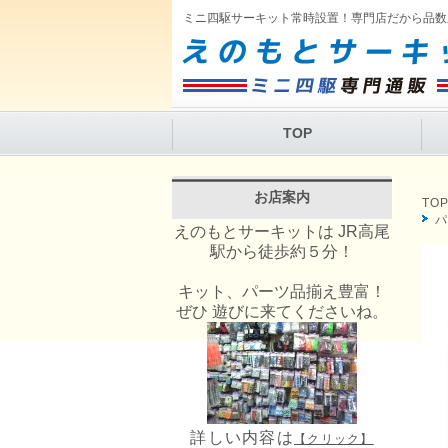
ミニ四駆サーキット常時設置！専門店だから品数
TOP
お店案内
TO
えのもとサーキットは JR高尾
駅から徒歩約５分！
キット、パーツ品揃え豊富！
ぜひ 遊びに来てくださいね。
詳しい内容は
【クリック】