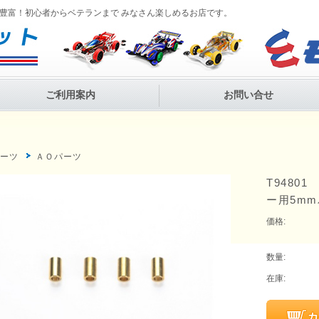
豊富！初心者からベテランまで みなさん楽しめるお店です。
ご利用案内
お問い合せ
P
パーツ
ＡＯパーツ
T9480
ー用5m
価格:
数量:
在庫: